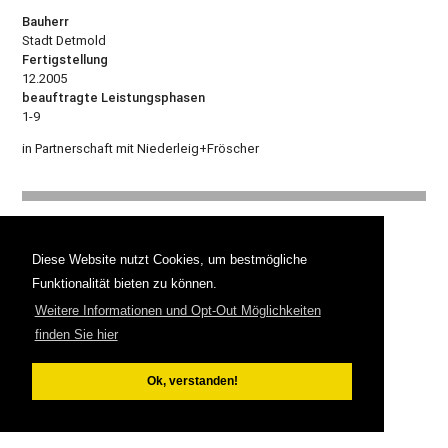
Bauherr
Stadt Detmold
Fertigstellung
12.2005
beauftragte Leistungsphasen
1-9
in Partnerschaft mit Niederleig+Fröscher
Hoffjann Architekten
PartGmbB
Diese Website nutzt Cookies, um bestmögliche
Auf der Howe 17
Funktionalität bieten zu können.
32758 Detmold
Fon
05231/961196-0
Weitere Informationen und Opt-Out Möglichkeiten
info@hoffjann-architekten.de
finden Sie hier
Impressum
Datenschutz
Ok, verstanden!