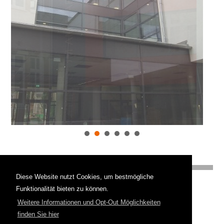
Diese Website nutzt Cookies, um bestmögliche
Hoffjann Architekten
Funktionalität bieten zu können.
PartGmbB
Weitere Informationen und Opt-Out Möglichkeiten
Auf der Howe 17
32758 Detmold
finden Sie hier
Fon
05231/961196-0