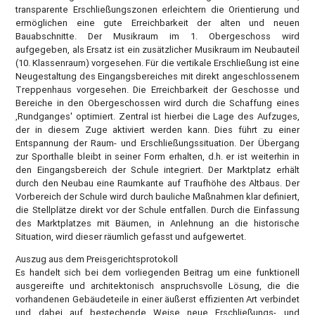
transparente Erschließungszonen erleichtern die Orientierung und
ermöglichen eine gute Erreichbarkeit der alten und neuen
Bauabschnitte. Der Musikraum im 1. Obergeschoss wird
aufgegeben, als Ersatz ist ein zusätzlicher Musikraum im Neubauteil
(10. Klassenraum) vorgesehen. Für die vertikale Erschließung ist eine
Neugestaltung des Eingangsbereiches mit direkt angeschlossenem
Treppenhaus vorgesehen. Die Erreichbarkeit der Geschosse und
Bereiche in den Obergeschossen wird durch die Schaffung eines
‚Rundganges' optimiert. Zentral ist hierbei die Lage des Aufzuges,
der in diesem Zuge aktiviert werden kann. Dies führt zu einer
Entspannung der Raum- und Erschließungssituation. Der Übergang
zur Sporthalle bleibt in seiner Form erhalten, d.h. er ist weiterhin in
den Eingangsbereich der Schule integriert. Der Marktplatz erhält
durch den Neubau eine Raumkante auf Traufhöhe des Altbaus. Der
Vorbereich der Schule wird durch bauliche Maßnahmen klar definiert,
die Stellplätze direkt vor der Schule entfallen. Durch die Einfassung
des Marktplatzes mit Bäumen, in Anlehnung an die historische
Situation, wird dieser räumlich gefasst und aufgewertet.
Auszug aus dem Preisgerichtsprotokoll
Es handelt sich bei dem vorliegenden Beitrag um eine funktionell
ausgereifte und architektonisch anspruchsvolle Lösung, die die
vorhandenen Gebäudeteile in einer äußerst effizienten Art verbindet
und dabei auf bestechende Weise neue Erschließungs- und