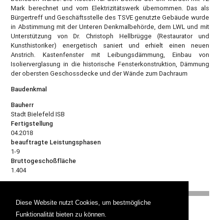
Mark berechnet und vom Elektrizitätswerk übernommen. Das als
Bürgertreff und Geschäftsstelle des TSVE genutzte Gebäude wurde
in Abstimmung mit der Unteren Denkmalbehörde, dem LWL und mit
Unterstützung von Dr. Christoph Hellbrügge (Restaurator und
Kunsthistoriker) energetisch saniert und erhielt einen neuen
Anstrich. Kastenfenster mit Leibungsdämmung, Einbau von
Isolierverglasung in die historische Fensterkonstruktion, Dämmung
der obersten Geschossdecke und der Wände zum Dachraum
Baudenkmal
Bauherr
Stadt Bielefeld ISB
Fertigstellung
04.2018
beauftragte Leistungsphasen
1-9
Bruttogeschoßfläche
1.404
Diese Website nutzt Cookies, um bestmögliche
Hoffjann Architekten
Funktionalität bieten zu können.
PartGmbB